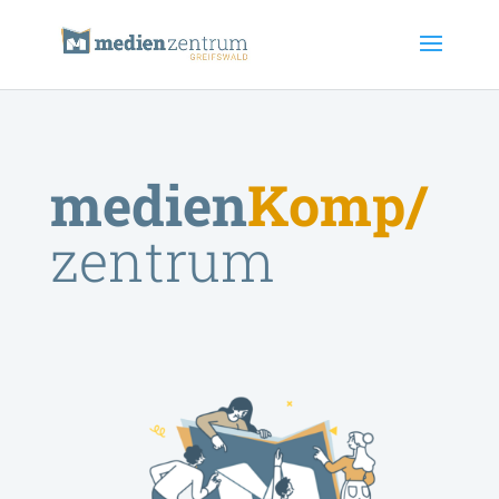
medien
K
/
zentrum